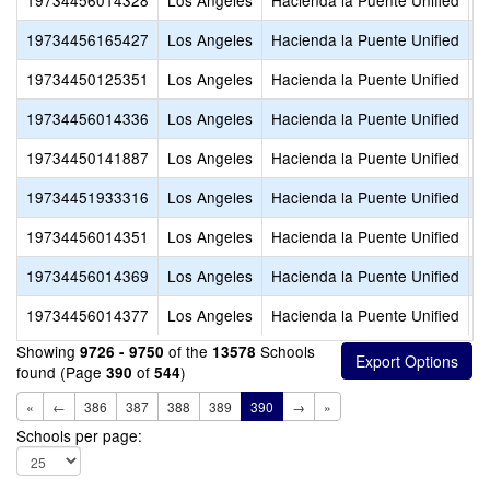
19734456014328
Los Angeles
Hacienda la Puente Unified
O
19734456165427
Los Angeles
Hacienda la Puente Unified
O
19734450125351
Los Angeles
Hacienda la Puente Unified
P
19734456014336
Los Angeles
Hacienda la Puente Unified
P
19734450141887
Los Angeles
Hacienda la Puente Unified
P
19734451933316
Los Angeles
Hacienda la Puente Unified
P
19734456014351
Los Angeles
Hacienda la Puente Unified
S
19734456014369
Los Angeles
Hacienda la Puente Unified
S
19734456014377
Los Angeles
Hacienda la Puente Unified
S
Showing
of the
Schools
9726 - 9750
13578
found (Page
of
)
390
544
«
←
386
387
388
389
390
→
»
Schools per page: