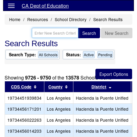
CA Dept of Education
Home
Resources
School Directory
Search Results
Search
New Search
Search Results
Search Type:
Status:
All Schools
Active
Pending
Showing
9726 - 9750
of the
13578
Schools found
Sort results by this header
Sort results by this header
Sort results
CDS Code
County
District
19734451939834
Los Angeles
Hacienda la Puente Unified
G
19734456171201
Los Angeles
Hacienda la Puente Unified
G
19734456022263
Los Angeles
Hacienda la Puente Unified
G
19734456014203
Los Angeles
Hacienda la Puente Unified
G