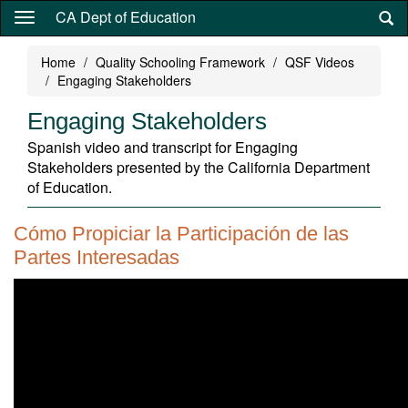
Skip
CA Dept of Education
to
main
Home
Quality Schooling Framework
QSF Videos
content
Engaging Stakeholders
Engaging Stakeholders
Spanish video and transcript for Engaging
Stakeholders presented by the California Department
of Education.
Cómo Propiciar la Participación de las
Partes Interesadas